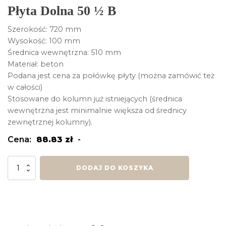
Płyta Dolna 50 ½ B
Szerokość: 720 mm
Wysokość: 100 mm
Średnica wewnętrzna: 510 mm
Materiał: beton
Podana jest cena za połówkę płyty (można zamówić też
w całości)
Stosowane do kolumn już istniejących (średnica
wewnętrzna jest minimalnie większa od średnicy
zewnętrznej kolumny).
Cena:
88.83
zł
-
ilość
DODAJ DO KOSZYKA
Płyta
Dolna
50
½
B