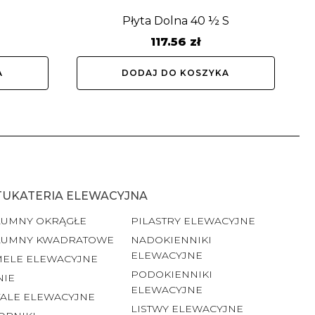
S
Płyta Dolna 40 ½ S
117.56
zł
A
DODAJ DO KOSZYKA
TUKATERIA ELEWACYJNA
LUMNY OKRĄGŁE
PILASTRY ELEWACYJNE
LUMNY KWADRATOWE
NADOKIENNIKI
ELEWACYJNE
MELE ELEWACYJNE
PODOKIENNIKI
NIE
ELEWACYJNE
ALE ELEWACYJNE
LISTWY ELEWACYJNE