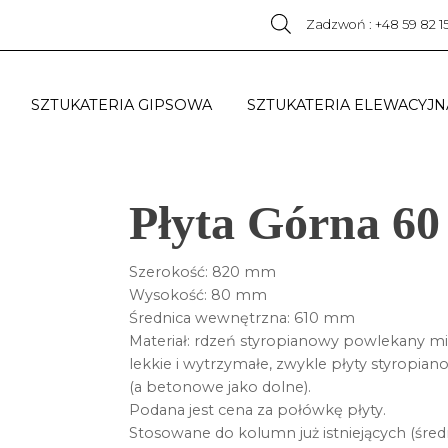
Zadzwoń : +48 59 82 1
SZTUKATERIA GIPSOWA
SZTUKATERIA ELEWACYJN
Płyta Górna 60
Szerokość: 820 mm
Wysokość: 80 mm
Średnica wewnętrzna: 610 mm
Materiał: rdzeń styropianowy powlekany mie
lekkie i wytrzymałe, zwykle płyty styropi
(a betonowe jako dolne).
Podana jest cena za połówkę płyty.
Stosowane do kolumn już istniejących (śred