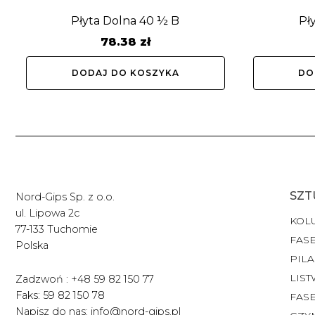
Płyta Dolna 40 ½ B
Pł
78.38
zł
DODAJ DO KOSZYKA
DO
SZT
Nord-Gips Sp. z o.o.
ul. Lipowa 2c
KOL
77-133 Tuchomie
FASE
Polska
PILA
LIST
Zadzwoń : +48 59 82 150 77
Faks: 59 82 150 78
FAS
Napisz do nas: info@nord-gips.pl