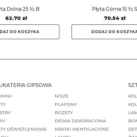
yta Dolna 25 ½ B
Płyta Górna 15 ½ 
62.70
zł
70.54
zł
DAJ DO KOSZYKA
DODAJ DO KOSZYK
UKATERIA GIPSOWA
SZ
UMNY
NISZE
KO
TY
PLAFONY
KO
STRY
ROZETY
LA
WY
DESKA DEKORACYJNA
BO
ETY OŚWIETLENIOWE
KRATKI WENTYLACYJNE
DET