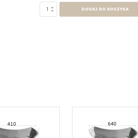
ilość
DODAJ DO KOSZYKA
Głowica/Baza
BK5a
½
B