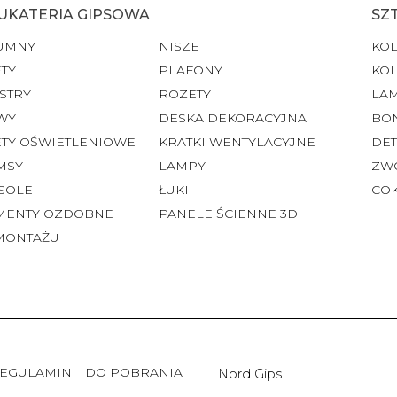
UKATERIA GIPSOWA
SZ
UMNY
NISZE
KO
TY
PLAFONY
KO
STRY
ROZETY
LA
WY
DESKA DEKORACYJNA
BO
ETY OŚWIETLENIOWE
KRATKI WENTYLACYJNE
DET
MSY
LAMPY
ZW
SOLE
ŁUKI
CO
MENTY OZDOBNE
PANELE ŚCIENNE 3D
MONTAŻU
EGULAMIN
DO POBRANIA
Nord Gips