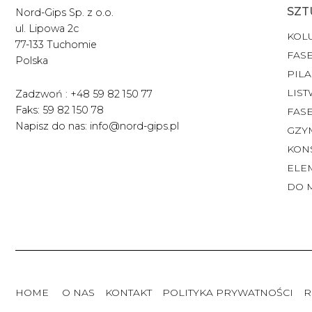
SZT
Nord-Gips Sp. z o.o.
ul. Lipowa 2c
KOL
77-133 Tuchomie
FASE
Polska
PILA
LIST
Zadzwoń : +48 59 82 150 77
Faks: 59 82 150 78
FAS
Napisz do nas: info@nord-gips.pl
GZY
KON
ELE
DO 
HOME
O NAS
KONTAKT
POLITYKA PRYWATNOŚCI
R