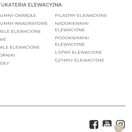
TUKATERIA ELEWACYJNA
LUMNY OKRĄGŁE
PILASTRY ELEWACYJNE
LUMNY KWADRATOWE
NADOKIENNIKI
ELEWACYJNE
MELE ELEWACYJNE
PODOKIENNIKI
NIE
ELEWACYJNE
ALE ELEWACYJNE
LISTWY ELEWACYJNE
ORNIKI
GZYMSY ELEWACYJNE
KOŁY
0