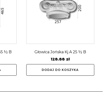
35 ½ B
Głowica Jońska Kj A 25 ½ B
128.88
zł
A
DODAJ DO KOSZYKA