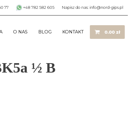
50 77
+48 782 582 605
Napisz do nas: info@nord-gips.pl
A
O NAS
BLOG
KONTAKT
0.00
zł
BK5a ½ B