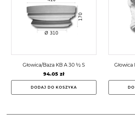
Głowica/Baza KB A 30 ½ S
Głowica
94.05
zł
DODAJ DO KOSZYKA
DO