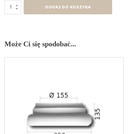
ilość
DODAJ DO KOSZYKA
Głowica/Baza
G+BK1
½
Może Ci się spodobać...