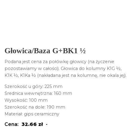
Głowica/Baza G+BK1 ½
Podana jest cena za połówkę głowicy (na życzenie
pozostawiamy w całości). Głowica do kolumny K1G ½,
K1K ½, K1Ka ½ (nakładana jest na kolumnę, nie okala jej).
Szerokość u góry: 225 mm
Średnica wewnętrzna: 160 mm
Wysokość: 100 mm
Szerokość na dole: 190 mm
Materiał: gips ceramiczny
Cena:
32.66
zł
-