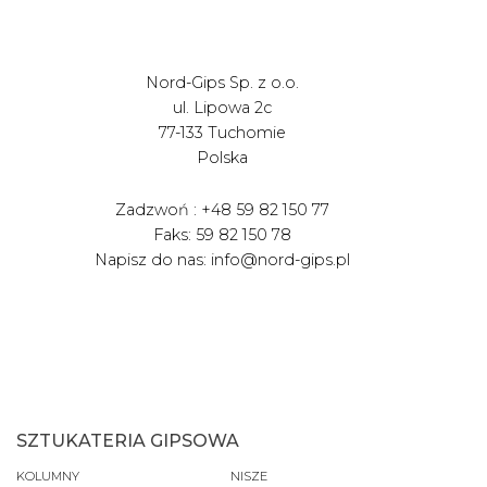
Nord-Gips Sp. z o.o.
ul. Lipowa 2c
77-133 Tuchomie
Polska
Zadzwoń : +48 59 82 150 77
Faks: 59 82 150 78
Napisz do nas: info@nord-gips.pl
SZTUKATERIA GIPSOWA
KOLUMNY
NISZE