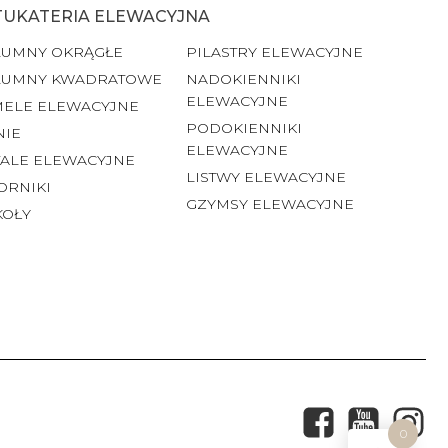
TUKATERIA ELEWACYJNA
LUMNY OKRĄGŁE
PILASTRY ELEWACYJNE
LUMNY KWADRATOWE
NADOKIENNIKI
ELEWACYJNE
MELE ELEWACYJNE
PODOKIENNIKI
NIE
ELEWACYJNE
ALE ELEWACYJNE
LISTWY ELEWACYJNE
ORNIKI
GZYMSY ELEWACYJNE
KOŁY
0