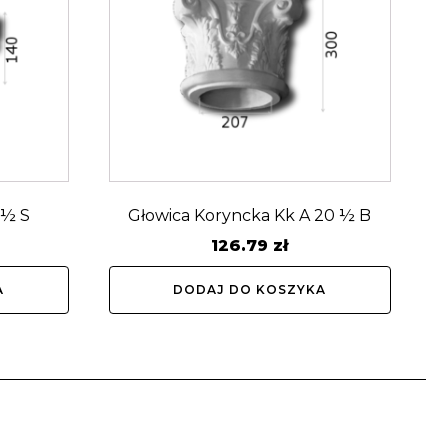
 ½ S
Głowica Koryncka Kk A 20 ½ B
126.79
zł
A
DODAJ DO KOSZYKA