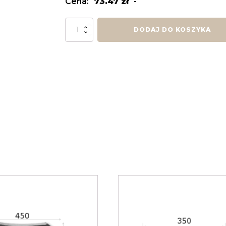
Cena:
73.47
zł
-
ilość
DODAJ DO KOSZYKA
Głowica/Baza
GK3d
½
B