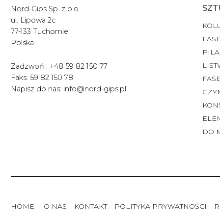
SZT
Nord-Gips Sp. z o.o.
ul. Lipowa 2c
KOL
77-133 Tuchomie
FASE
Polska
PILA
LIST
Zadzwoń : +48 59 82 150 77
Faks: 59 82 150 78
FAS
Napisz do nas: info@nord-gips.pl
GZY
KON
ELE
DO 
HOME
O NAS
KONTAKT
POLITYKA PRYWATNOŚCI
R