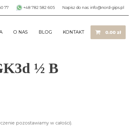
50 77
+48 782 582 605
Napisz do nas: info@nord-gips.pl
A
O NAS
BLOG
KONTAKT
0.00
zł
GK3d ½ B
yczenie pozostawiamy w całości).