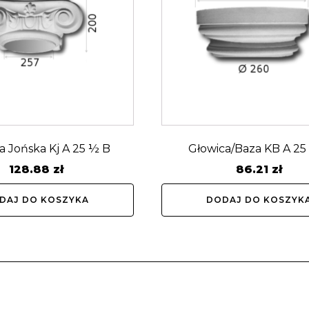
a Jońska Kj A 25 ½ B
Głowica/Baza KB A 25
128.88
zł
86.21
zł
DAJ DO KOSZYKA
DODAJ DO KOSZYK