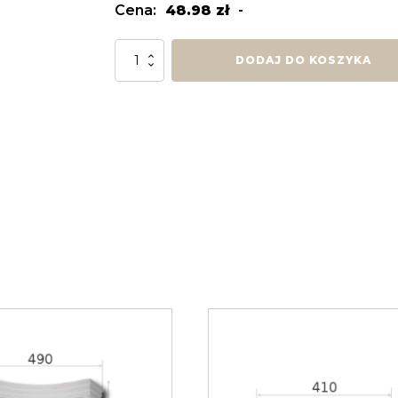
Cena:
48.98
zł
-
ilość
DODAJ DO KOSZYKA
Głowica
GK3d
½