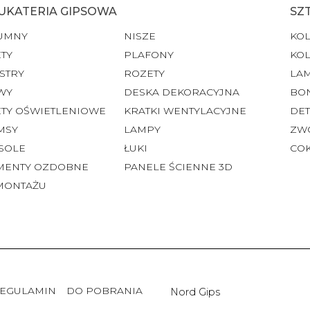
UKATERIA GIPSOWA
SZ
UMNY
NISZE
KO
TY
PLAFONY
KO
STRY
ROZETY
LA
WY
DESKA DEKORACYJNA
BO
ETY OŚWIETLENIOWE
KRATKI WENTYLACYJNE
DET
MSY
LAMPY
ZW
SOLE
ŁUKI
CO
MENTY OZDOBNE
PANELE ŚCIENNE 3D
MONTAŻU
EGULAMIN
DO POBRANIA
Nord Gips