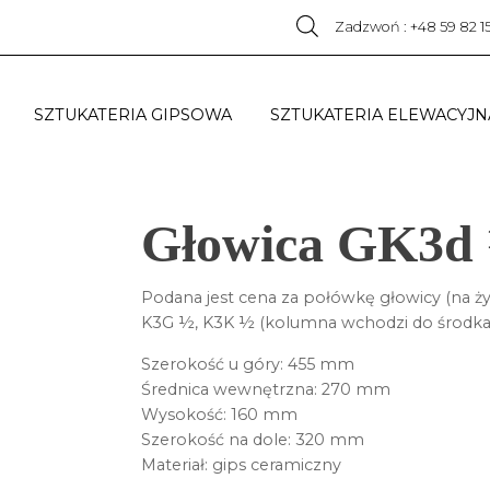
Zadzwoń : +48 59 82 1
SZTUKATERIA GIPSOWA
SZTUKATERIA ELEWACYJN
Głowica GK3d
Podana jest cena za połówkę głowicy (na ż
K3G ½, K3K ½ (kolumna wchodzi do środka 
Szerokość u góry: 455 mm
Średnica wewnętrzna: 270 mm
Wysokość: 160 mm
Szerokość na dole: 320 mm
Materiał: gips ceramiczny