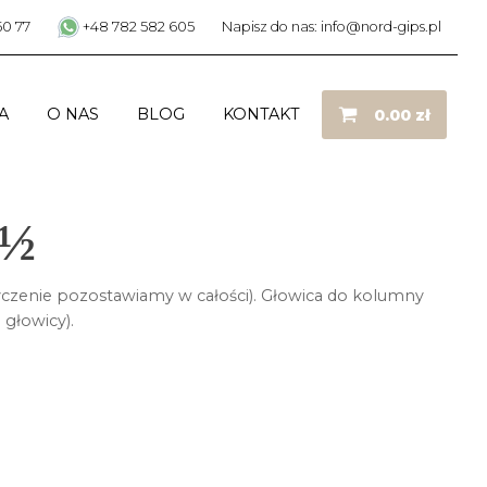
50 77
+48 782 582 605
Napisz do nas: info@nord-gips.pl
A
O NAS
BLOG
KONTAKT
0.00
zł
 ½
yczenie pozostawiamy w całości). Głowica do kolumny
głowicy).