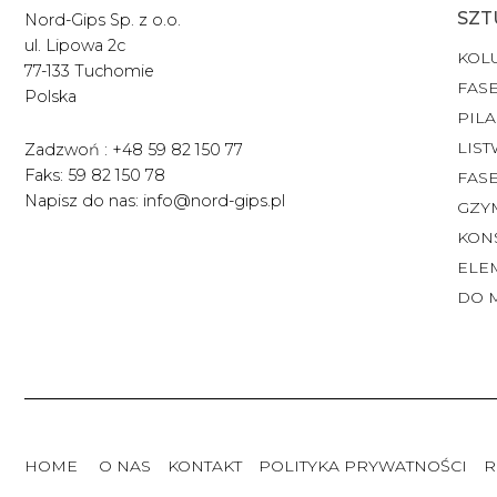
SZT
Nord-Gips Sp. z o.o.
ul. Lipowa 2c
KOL
77-133 Tuchomie
FASE
Polska
PILA
LIST
Zadzwoń : +48 59 82 150 77
Faks: 59 82 150 78
FAS
Napisz do nas: info@nord-gips.pl
GZY
KON
ELE
DO 
HOME
O NAS
KONTAKT
POLITYKA PRYWATNOŚCI
R