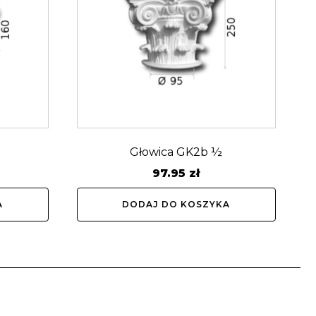
Głowica GK2b ½
97.95
zł
A
DODAJ DO KOSZYKA