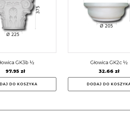
łowica GK3b ½
Głowica GK2c ½
97.95
zł
32.66
zł
DAJ DO KOSZYKA
DODAJ DO KOSZYK