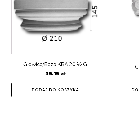
Głowica/Baza KBA 20 ½ G
G
39.19
zł
DODAJ DO KOSZYKA
DO