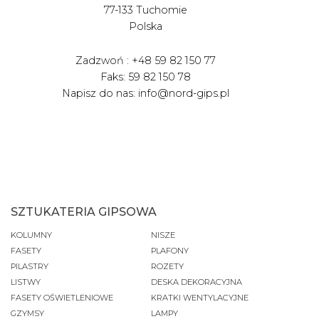
77-133 Tuchomie
Polska
Zadzwoń : +48 59 82 150 77
Faks: 59 82 150 78
Napisz do nas: info@nord-gips.pl
SZTUKATERIA GIPSOWA
KOLUMNY
NISZE
FASETY
PLAFONY
PILASTRY
ROZETY
LISTWY
DESKA DEKORACYJNA
FASETY OŚWIETLENIOWE
KRATKI WENTYLACYJNE
GZYMSY
LAMPY