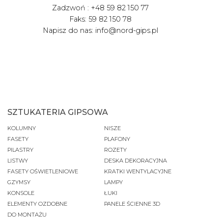
Zadzwoń : +48 59 82 150 77
Faks: 59 82 150 78
Napisz do nas: info@nord-gips.pl
SZTUKATERIA GIPSOWA
KOLUMNY
NISZE
FASETY
PLAFONY
PILASTRY
ROZETY
LISTWY
DESKA DEKORACYJNA
FASETY OŚWIETLENIOWE
KRATKI WENTYLACYJNE
GZYMSY
LAMPY
KONSOLE
ŁUKI
ELEMENTY OZDOBNE
PANELE ŚCIENNE 3D
DO MONTAŻU