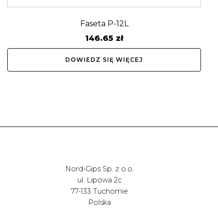
Faseta P-12L
146.65
zł
DOWIEDZ SIĘ WIĘCEJ
Nord-Gips Sp. z o.o.
ul. Lipowa 2c
77-133 Tuchomie
Polska