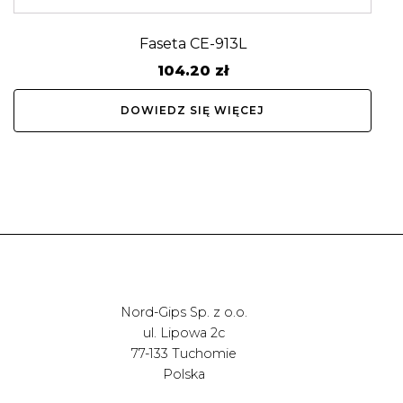
Faseta CE-913L
104.20
zł
DOWIEDZ SIĘ WIĘCEJ
Nord-Gips Sp. z o.o.
ul. Lipowa 2c
77-133 Tuchomie
Polska