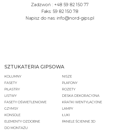
Zadzwoń : +48 59 82 150 77
Faks: 59 82 150 78
Napisz do nas: info@nord-gips.pl
SZTUKATERIA GIPSOWA
KOLUMNY
NISZE
FASETY
PLAFONY
PILASTRY
ROZETY
LISTWY
DESKA DEKORACYJNA
FASETY OŚWIETLENIOWE
KRATKI WENTYLACYJNE
GZYMSY
LAMPY
KONSOLE
ŁUKI
ELEMENTY OZDOBNE
PANELE ŚCIENNE 3D
DO MONTAŻU