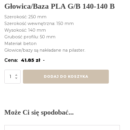
Głowica/Baza PLA G/B 140-140 B
Szerokość: 250 mm
Szerokość wewnętrzna: 150 mm
Wysokość: 140 mm
Grubość profilu: 50 mm
Materiał: beton
Głowice/bazy są nakładane na pilaster.
Cena:
41.85
zł
-
ilość
DODAJ DO KOSZYKA
Głowica/Baza
PLA
G/B
140-
140
B
Może Ci się spodobać...