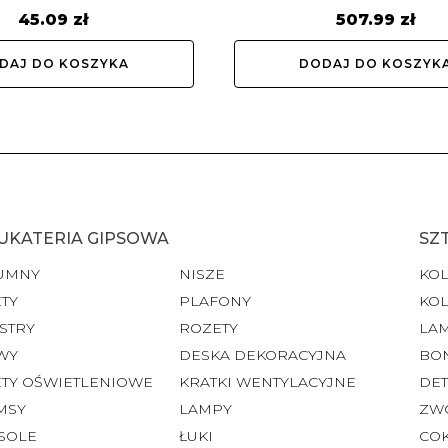
45.09
zł
507.99
zł
DAJ DO KOSZYKA
DODAJ DO KOSZYK
UKATERIA GIPSOWA
SZ
UMNY
NISZE
KO
TY
PLAFONY
KO
STRY
ROZETY
LA
WY
DESKA DEKORACYJNA
BO
ETY OŚWIETLENIOWE
KRATKI WENTYLACYJNE
DET
MSY
LAMPY
ZW
SOLE
ŁUKI
CO