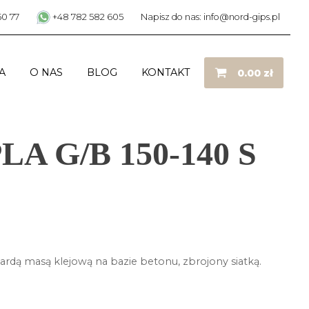
50 77
+48 782 582 605
Napisz do nas: info@nord-gips.pl
A
O NAS
BLOG
KONTAKT
0.00
zł
PLA G/B 150-140 S
rdą masą klejową na bazie betonu, zbrojony siatką.