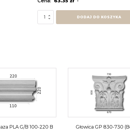
Cena:
63.35
zł
-
ilość
DODAJ DO KOSZYKA
Głowica/Baza
PLA
G/B
150-
140
S
Baza PLA G/B 100-220 B
Głowica GP 830-730 (B