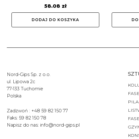
58.08
zł
DODAJ DO KOSZYKA
DO
SZT
Nord-Gips Sp. z o.o.
ul. Lipowa 2c
KOL
77-133 Tuchomie
FASE
Polska
PILA
LIST
Zadzwoń : +48 59 82 150 77
Faks: 59 82 150 78
FAS
Napisz do nas: info@nord-gips.pl
GZY
KON