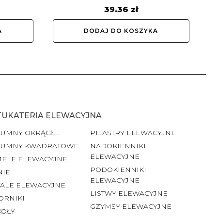
39.36
zł
A
DODAJ DO KOSZYKA
TUKATERIA ELEWACYJNA
LUMNY OKRĄGŁE
PILASTRY ELEWACYJNE
LUMNY KWADRATOWE
NADOKIENNIKI
ELEWACYJNE
MELE ELEWACYJNE
PODOKIENNIKI
NIE
ELEWACYJNE
ALE ELEWACYJNE
LISTWY ELEWACYJNE
ORNIKI
GZYMSY ELEWACYJNE
KOŁY