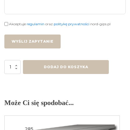
Akceptuje
regulamin
oraz
politykę prywatności
nord-gips.pl
WYŚLIJ ZAPYTANIE
ilość
DODAJ DO KOSZYKA
Gzyms
G-
10
A
-
270
Może Ci się spodobać...