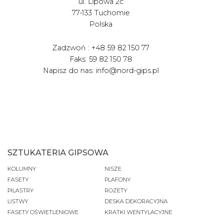
ul. Lipowa 2c
77-133 Tuchomie
Polska
Zadzwoń : +48 59 82 150 77
Faks: 59 82 150 78
Napisz do nas: info@nord-gips.pl
SZTUKATERIA GIPSOWA
KOLUMNY
NISZE
FASETY
PLAFONY
PILASTRY
ROZETY
LISTWY
DESKA DEKORACYJNA
FASETY OŚWIETLENIOWE
KRATKI WENTYLACYJNE