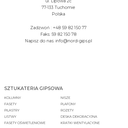
ul. Lipowa 2c
77-133 Tuchomie
Polska
Zadzwoń : +48 59 82 150 77
Faks: 59 82 150 78
Napisz do nas: info@nord-gips.pl
SZTUKATERIA GIPSOWA
KOLUMNY
NISZE
FASETY
PLAFONY
PILASTRY
ROZETY
LISTWY
DESKA DEKORACYJNA
FASETY OŚWIETLENIOWE
KRATKI WENTYLACYJNE