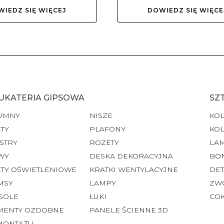
IEDZ SIĘ WIĘCEJ
DOWIEDZ SIĘ WIĘCE
UKATERIA GIPSOWA
SZ
UMNY
NISZE
KO
TY
PLAFONY
KO
STRY
ROZETY
LA
WY
DESKA DEKORACYJNA
BO
ETY OŚWIETLENIOWE
KRATKI WENTYLACYJNE
DET
MSY
LAMPY
ZW
SOLE
ŁUKI
CO
MENTY OZDOBNE
PANELE ŚCIENNE 3D
MONTAŻU