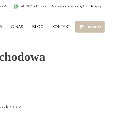
50 77
+48 782 582 605
Napisz do nas: info@nord-gips.pl
A
O NAS
BLOG
KONTAKT
0.00
zł
Schodowa
 o kontakt