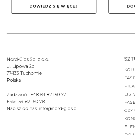
DOWIEDZ SIĘ WIĘCEJ
DOW
SZT
Nord-Gips Sp. z o.o.
ul. Lipowa 2c
KOL
77-133 Tuchomie
FASE
Polska
PILA
LIST
Zadzwoń : +48 59 82 150 77
Faks: 59 82 150 78
FAS
Napisz do nas: info@nord-gips.pl
GZY
KON
ELE
DO 