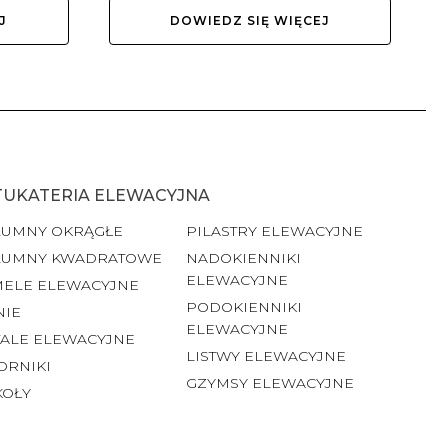
J
DOWIEDZ SIĘ WIĘCEJ
TUKATERIA ELEWACYJNA
LUMNY OKRĄGŁE
PILASTRY ELEWACYJNE
LUMNY KWADRATOWE
NADOKIENNIKI
ELEWACYJNE
MELE ELEWACYJNE
PODOKIENNIKI
NIE
ELEWACYJNE
ALE ELEWACYJNE
LISTWY ELEWACYJNE
ORNIKI
GZYMSY ELEWACYJNE
KOŁY