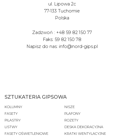
ul. Lipowa 2c
77-133 Tuchomie
Polska
Zadzwoń : +48 59 82 150 77
Faks: 59 82 150 78
Napisz do nas: info@nord-gips.pl
SZTUKATERIA GIPSOWA
KOLUMNY
NISZE
FASETY
PLAFONY
PILASTRY
ROZETY
LISTWY
DESKA DEKORACYJNA
FASETY OŚWIETLENIOWE
KRATKI WENTYLACYJNE