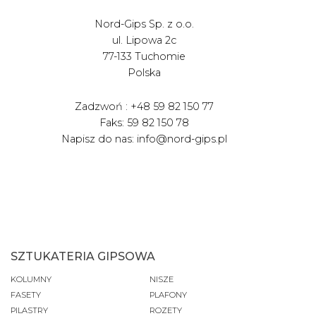
Nord-Gips Sp. z o.o.
ul. Lipowa 2c
77-133 Tuchomie
Polska
Zadzwoń : +48 59 82 150 77
Faks: 59 82 150 78
Napisz do nas: info@nord-gips.pl
SZTUKATERIA GIPSOWA
KOLUMNY
NISZE
FASETY
PLAFONY
PILASTRY
ROZETY