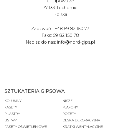
ul. Lipowa 2c
77-133 Tuchomie
Polska
Zadzwoń : +48 59 82 150 77
Faks: 59 82 150 78
Napisz do nas: info@nord-gips.pl
SZTUKATERIA GIPSOWA
KOLUMNY
NISZE
FASETY
PLAFONY
PILASTRY
ROZETY
LISTWY
DESKA DEKORACYJNA
FASETY OŚWIETLENIOWE
KRATKI WENTYLACYJNE