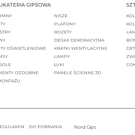
UKATERIA GIPSOWA
SZ
UMNY
NISZE
KO
TY
PLAFONY
KO
STRY
ROZETY
LA
WY
DESKA DEKORACYJNA
BO
ETY OŚWIETLENIOWE
KRATKI WENTYLACYJNE
DET
MSY
LAMPY
ZW
SOLE
ŁUKI
CO
MENTY OZDOBNE
PANELE ŚCIENNE 3D
MONTAŻU
EGULAMIN
DO POBRANIA
Nord Gips