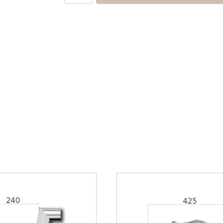
NLP-
19a