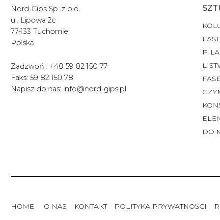
SZT
Nord-Gips Sp. z o.o.
ul. Lipowa 2c
KOL
77-133 Tuchomie
FASE
Polska
PILA
LIST
Zadzwoń : +48 59 82 150 77
Faks: 59 82 150 78
FAS
Napisz do nas: info@nord-gips.pl
GZY
KON
ELE
DO 
HOME
O NAS
KONTAKT
POLITYKA PRYWATNOŚCI
R