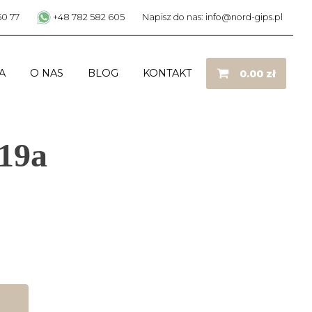
50 77
+48 782 582 605
Napisz do nas: info@nord-gips.pl
A
O NAS
BLOG
KONTAKT
0.00
zł
19a