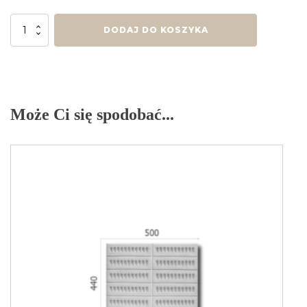
ilość
DODAJ DO KOSZYKA
Panel
PN-
01
Może Ci się spodobać...