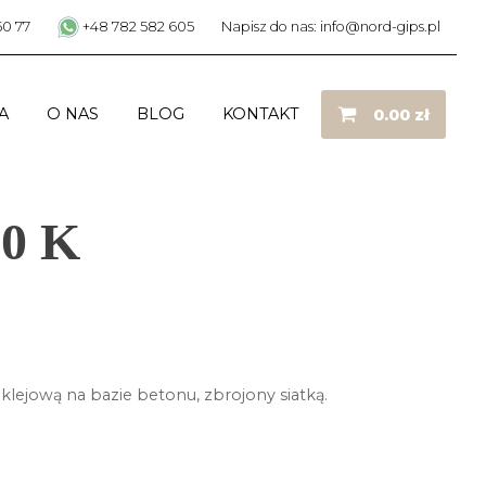
50 77
+48 782 582 605
Napisz do nas: info@nord-gips.pl
A
O NAS
BLOG
KONTAKT
0.00
zł
00 K
klejową na bazie betonu, zbrojony siatką.