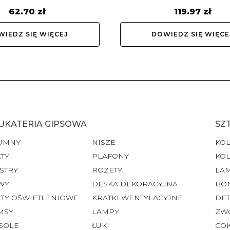
62.70
zł
119.97
zł
IEDZ SIĘ WIĘCEJ
DOWIEDZ SIĘ WIĘCE
UKATERIA GIPSOWA
SZ
UMNY
NISZE
KO
TY
PLAFONY
KO
STRY
ROZETY
LA
WY
DESKA DEKORACYJNA
BO
ETY OŚWIETLENIOWE
KRATKI WENTYLACYJNE
DET
MSY
LAMPY
ZW
SOLE
ŁUKI
CO