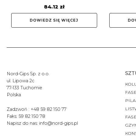
84.12
zł
DOWIEDZ SIĘ WIĘCEJ
DOW
SZT
Nord-Gips Sp. z o.o.
ul. Lipowa 2c
KOL
77-133 Tuchomie
FASE
Polska
PILA
LIST
Zadzwoń : +48 59 82 150 77
Faks: 59 82 150 78
FAS
Napisz do nas: info@nord-gips.pl
GZY
KON