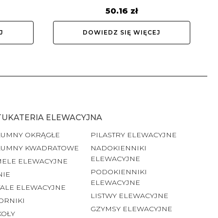
50.16
zł
J
DOWIEDZ SIĘ WIĘCEJ
TUKATERIA ELEWACYJNA
LUMNY OKRĄGŁE
PILASTRY ELEWACYJNE
LUMNY KWADRATOWE
NADOKIENNIKI
ELEWACYJNE
MELE ELEWACYJNE
PODOKIENNIKI
NIE
ELEWACYJNE
ALE ELEWACYJNE
LISTWY ELEWACYJNE
ORNIKI
GZYMSY ELEWACYJNE
KOŁY