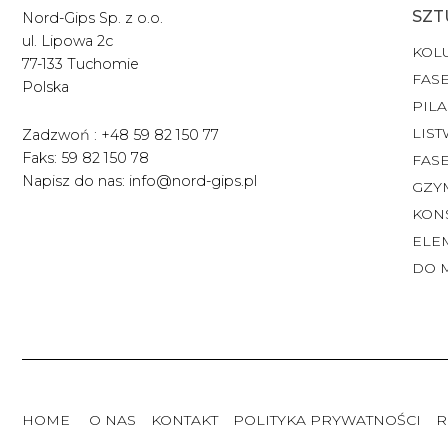
SZT
Nord-Gips Sp. z o.o.
ul. Lipowa 2c
KOL
77-133 Tuchomie
FASE
Polska
PILA
LIST
Zadzwoń : +48 59 82 150 77
Faks: 59 82 150 78
FAS
Napisz do nas: info@nord-gips.pl
GZY
KON
ELE
DO 
HOME
O NAS
KONTAKT
POLITYKA PRYWATNOŚCI
R