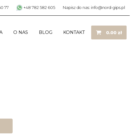
50 77
+48 782 582 605
Napisz do nas: info@nord-gips.pl
A
O NAS
BLOG
KONTAKT
0.00
zł