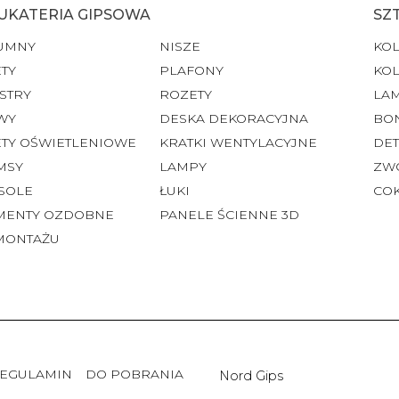
UKATERIA GIPSOWA
SZ
UMNY
NISZE
KO
TY
PLAFONY
KO
STRY
ROZETY
LA
WY
DESKA DEKORACYJNA
BO
ETY OŚWIETLENIOWE
KRATKI WENTYLACYJNE
DET
MSY
LAMPY
ZW
SOLE
ŁUKI
CO
MENTY OZDOBNE
PANELE ŚCIENNE 3D
MONTAŻU
EGULAMIN
DO POBRANIA
Nord Gips