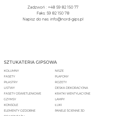
Zadzwoń : +48 59 82 150 77
Faks: 59 82 150 78
Napisz do nas: info@nord-gips.pl
SZTUKATERIA GIPSOWA
KOLUMNY
NISZE
FASETY
PLAFONY
PILASTRY
ROZETY
LISTWY
DESKA DEKORACYJNA
FASETY OŚWIETLENIOWE
KRATKI WENTYLACYJNE
GZYMSY
LAMPY
KONSOLE
ŁUKI
ELEMENTY OZDOBNE
PANELE ŚCIENNE 3D