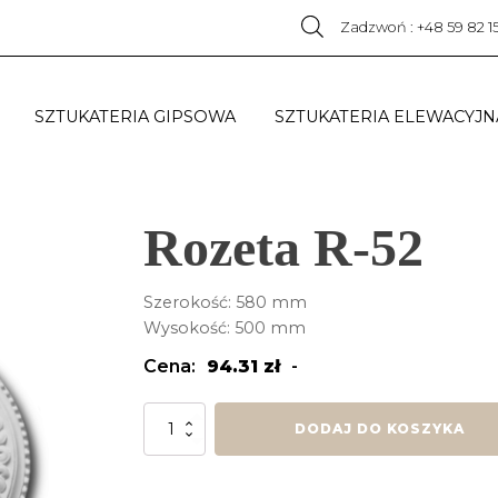
Zadzwoń : +48 59 82 1
SZTUKATERIA GIPSOWA
SZTUKATERIA ELEWACYJN
Rozeta R-52
Szerokość: 580 mm
Wysokość: 500 mm
Cena:
94.31
zł
-
ilość
DODAJ DO KOSZYKA
Rozeta
R-
52