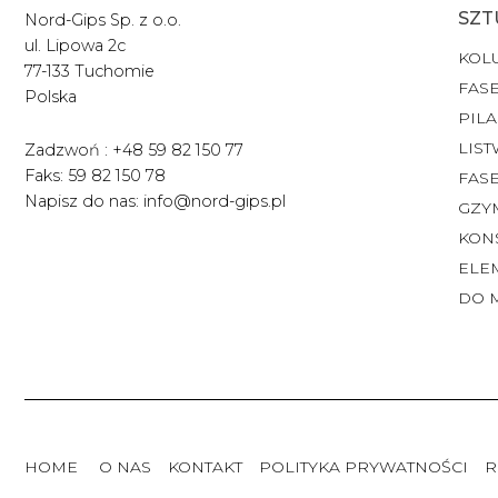
SZT
Nord-Gips Sp. z o.o.
ul. Lipowa 2c
KOL
77-133 Tuchomie
FASE
Polska
PILA
LIST
Zadzwoń : +48 59 82 150 77
Faks: 59 82 150 78
FAS
Napisz do nas: info@nord-gips.pl
GZY
KON
ELE
DO 
HOME
O NAS
KONTAKT
POLITYKA PRYWATNOŚCI
R