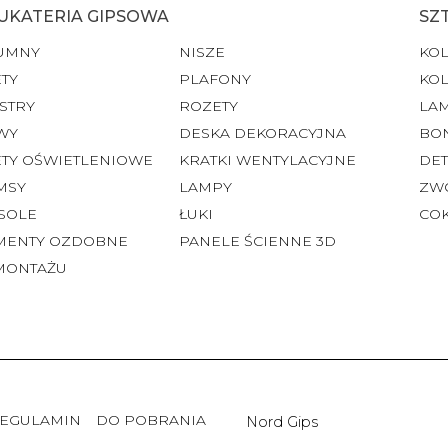
UKATERIA GIPSOWA
SZ
UMNY
NISZE
KO
TY
PLAFONY
KO
STRY
ROZETY
LA
WY
DESKA DEKORACYJNA
BO
ETY OŚWIETLENIOWE
KRATKI WENTYLACYJNE
DET
MSY
LAMPY
ZW
SOLE
ŁUKI
CO
MENTY OZDOBNE
PANELE ŚCIENNE 3D
MONTAŻU
EGULAMIN
DO POBRANIA
Nord Gips