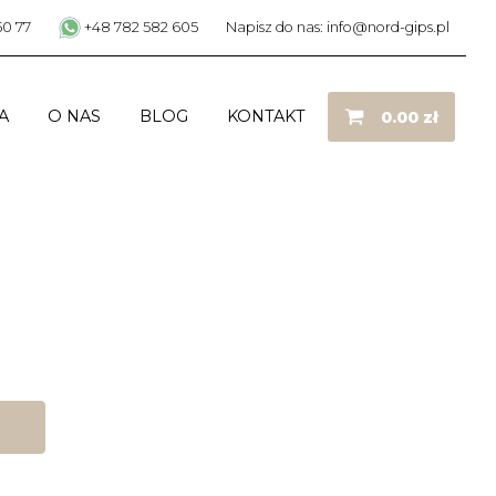
50 77
+48 782 582 605
Napisz do nas: info@nord-gips.pl
A
O NAS
BLOG
KONTAKT
0.00
zł