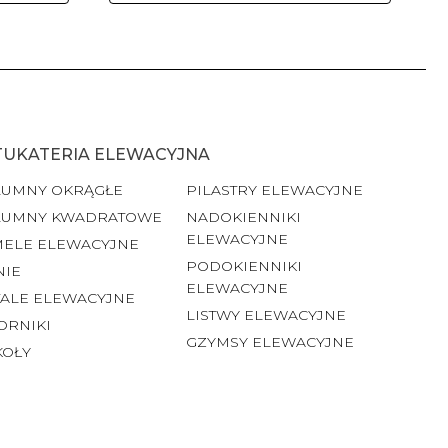
TUKATERIA ELEWACYJNA
LUMNY OKRĄGŁE
PILASTRY ELEWACYJNE
LUMNY KWADRATOWE
NADOKIENNIKI
ELEWACYJNE
MELE ELEWACYJNE
PODOKIENNIKI
NIE
ELEWACYJNE
ALE ELEWACYJNE
LISTWY ELEWACYJNE
ORNIKI
GZYMSY ELEWACYJNE
KOŁY