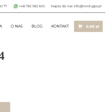
50 77
+48 782 582 605
Napisz do nas: info@nord-gips.pl
A
O NAS
BLOG
KONTAKT
0.00
zł
4