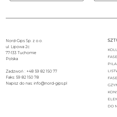
SZT
Nord-Gips Sp. z o.o.
ul. Lipowa 2c
KOL
77-133 Tuchomie
FASE
Polska
PILA
LIST
Zadzwoń : +48 59 82 150 77
Faks: 59 82 150 78
FAS
Napisz do nas: info@nord-gips.pl
GZY
KON
ELE
DO 