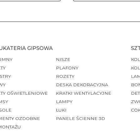
UKATERIA GIPSOWA
SZ
UMNY
NISZE
KO
TY
PLAFONY
KO
STRY
ROZETY
LA
WY
DESKA DEKORACYJNA
BO
ETY OŚWIETLENIOWE
KRATKI WENTYLACYJNE
DET
MSY
LAMPY
ZW
SOLE
ŁUKI
CO
MENTY OZDOBNE
PANELE ŚCIENNE 3D
MONTAŻU