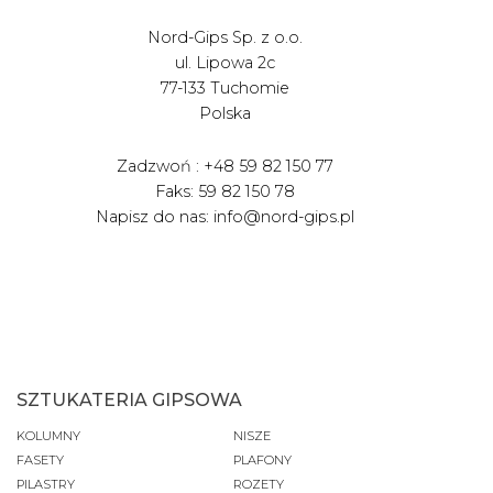
Nord-Gips Sp. z o.o.
ul. Lipowa 2c
77-133 Tuchomie
Polska
Zadzwoń : +48 59 82 150 77
Faks: 59 82 150 78
Napisz do nas: info@nord-gips.pl
SZTUKATERIA GIPSOWA
KOLUMNY
NISZE
FASETY
PLAFONY
PILASTRY
ROZETY