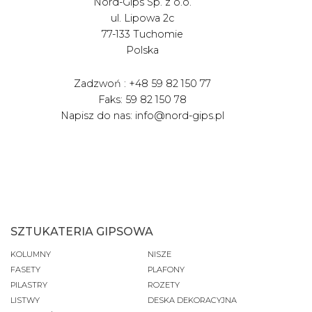
Nord-Gips Sp. z o.o.
ul. Lipowa 2c
77-133 Tuchomie
Polska
Zadzwoń : +48 59 82 150 77
Faks: 59 82 150 78
Napisz do nas: info@nord-gips.pl
SZTUKATERIA GIPSOWA
KOLUMNY
NISZE
FASETY
PLAFONY
PILASTRY
ROZETY
LISTWY
DESKA DEKORACYJNA