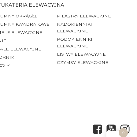
TUKATERIA ELEWACYJNA
LUMNY OKRĄGŁE
PILASTRY ELEWACYJNE
LUMNY KWADRATOWE
NADOKIENNIKI
ELEWACYJNE
MELE ELEWACYJNE
PODOKIENNIKI
NIE
ELEWACYJNE
ALE ELEWACYJNE
LISTWY ELEWACYJNE
ORNIKI
GZYMSY ELEWACYJNE
KOŁY
0