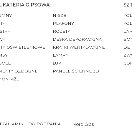
UKATERIA GIPSOWA
SZ
UMNY
NISZE
KO
TY
PLAFONY
KO
STRY
ROZETY
LA
WY
DESKA DEKORACYJNA
BO
ETY OŚWIETLENIOWE
KRATKI WENTYLACYJNE
DET
MSY
LAMPY
ZW
SOLE
ŁUKI
CO
MENTY OZDOBNE
PANELE ŚCIENNE 3D
MONTAŻU
EGULAMIN
DO POBRANIA
Nord Gips