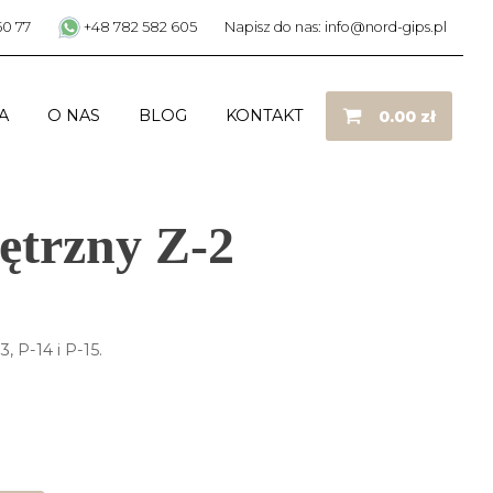
50 77
+48 782 582 605
Napisz do nas: info@nord-gips.pl
A
O NAS
BLOG
KONTAKT
0.00
zł
ętrzny Z-2
, P-14 i P-15.