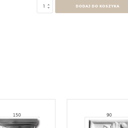
ilość
DODAJ DO KOSZYKA
Narożnik
Zewnętrzny
Z-
2