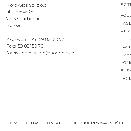
SZT
Nord-Gips Sp. z o.o.
ul. Lipowa 2c
KOL
77-133 Tuchomie
FASE
Polska
PILA
LIST
Zadzwoń : +48 59 82 150 77
Faks: 59 82 150 78
FAS
Napisz do nas: info@nord-gips.pl
GZY
KON
ELE
DO 
HOME
O NAS
KONTAKT
POLITYKA PRYWATNOŚCI
R